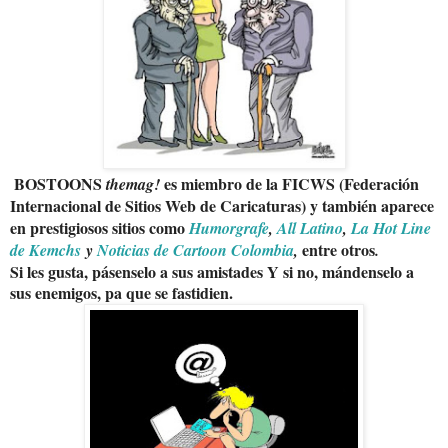
BOSTOONS
es miembro de la FICWS (Federación
themag!
Internacional de Sitios Web de Caricaturas) y también aparece
en prestigiosos sitios como
Humorgrafe
,
All Latino
,
La Hot Line
entre otros
de Kemchs
y
Noticias de Cartoon Colombia
,
.
Si les gusta, pásenselo a sus amistades Y si no, mándenselo a
sus enemigos, pa que se fastidien.